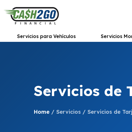
Saltar
al
contenido
Servicios para Vehículos
Servicios Mo
Servicios de 
Home
/
Servicios
/
Servicios de Tar