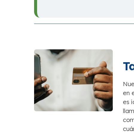
T
Nue
en 
es 
lla
com
cuá